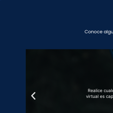
Conoce algu
P
Realice cua
r
virtual es c
e
v